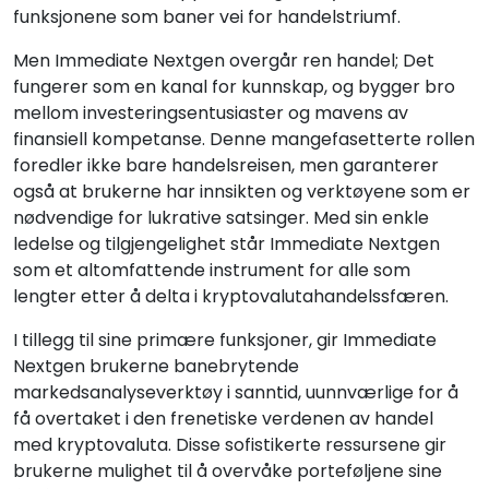
funksjonene som baner vei for handelstriumf.
Men Immediate Nextgen overgår ren handel; Det
fungerer som en kanal for kunnskap, og bygger bro
mellom investeringsentusiaster og mavens av
finansiell kompetanse. Denne mangefasetterte rollen
foredler ikke bare handelsreisen, men garanterer
også at brukerne har innsikten og verktøyene som er
nødvendige for lukrative satsinger. Med sin enkle
ledelse og tilgjengelighet står Immediate Nextgen
som et altomfattende instrument for alle som
lengter etter å delta i kryptovalutahandelssfæren.
I tillegg til sine primære funksjoner, gir Immediate
Nextgen brukerne banebrytende
markedsanalyseverktøy i sanntid, uunnværlige for å
få overtaket i den frenetiske verdenen av handel
med kryptovaluta. Disse sofistikerte ressursene gir
brukerne mulighet til å overvåke porteføljene sine