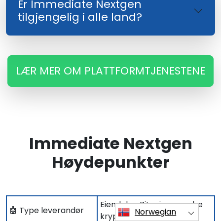
Er Immediate Nextgen
tilgjengelig i alle land?
LÆR MER OM PLATTFORMTJENESTENE
Immediate Nextgen
Høydepunkter
Eiendeler, Bitcoin og andre
🤖 Type leverandør
Norwegian
kryptoer