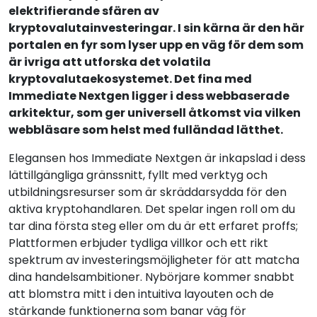
elektrifierande sfären av
kryptovalutainvesteringar. I sin kärna är den här
portalen en fyr som lyser upp en väg för dem som
är ivriga att utforska det volatila
kryptovalutaekosystemet. Det fina med
Immediate Nextgen ligger i dess webbaserade
arkitektur, som ger universell åtkomst via vilken
webbläsare som helst med fulländad lätthet.
Elegansen hos Immediate Nextgen är inkapslad i dess
lättillgängliga gränssnitt, fyllt med verktyg och
utbildningsresurser som är skräddarsydda för den
aktiva kryptohandlaren. Det spelar ingen roll om du
tar dina första steg eller om du är ett erfaret proffs;
Plattformen erbjuder tydliga villkor och ett rikt
spektrum av investeringsmöjligheter för att matcha
dina handelsambitioner. Nybörjare kommer snabbt
att blomstra mitt i den intuitiva layouten och de
stärkande funktionerna som banar väg för