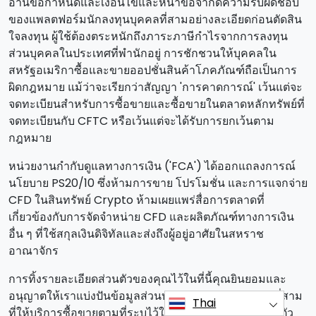
อ่านข้อกําหนดและเงื่อนไขและหน้าข้อจํากัดความรับผิดชอบ
ของแพลตฟอร์มนักลงทุนบุคคลที่สามอย่างละเอียดก่อนตัดสิน
ใจลงทุน ผู้ใช้ต้องตระหนักถึงภาระภาษีกําไรจากการลงทุน
ส่วนบุคคลในประเทศที่พํานักอยู่ การชักชวนให้บุคคลใน
สหรัฐอเมริกาซื้อและขายออปชั่นสินค้าโภคภัณฑ์ถือเป็นการ
ผิดกฎหมาย แม้ว่าจะเรียกว่าสัญญา 'การคาดการณ์' เว้นแต่จะ
จดทะเบียนสําหรับการซื้อขายและซื้อขายในตลาดหลักทรัพย์ที่
จดทะเบียนกับ CFTC หรือเว้นแต่จะได้รับการยกเว้นตาม
กฎหมาย
หน่วยงานกํากับดูแลทางการเงิน ('FCA') ได้ออกแถลงการณ์
นโยบาย PS20/10 ซึ่งห้ามการขาย โปรโมชั่น และการแจกจ่าย
CFD ในสินทรัพย์ Crypto ห้ามเผยแพร่สื่อการตลาดที่
เกี่ยวข้องกับการจัดจําหน่าย CFD และผลิตภัณฑ์ทางการเงิน
อื่น ๆ ที่ใช้สกุลเงินดิจิทัลและส่งถึงผู้อยู่อาศัยในสหราช
อาณาจักร
การทิ้งรายละเอียดส่วนตัวของคุณไว้ในที่นี้คุณยินยอมและ
อนุญาตให้เราแบ่งปันข้อมูลส่วนบุคคลของคุณกับบุคคลที่สาม
Thai
ที่ให้บริการซื้อขายตามที่ระบุไว้ในนโยบายความเป็นส่วนตัว