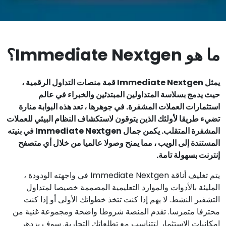
ما هو Immediate Nextgen؟
يمثل Immediate Nextgen قمة منصات التداول الرقمية ،
حيث يدمج بسلاسة المتداولين المبتدئين والخبراء في عالم
استثمارات العملات المشفرة. في جوهرها ، تعد هذه البوابة منارة
تضيء طريقا لأولئك الذين يتوقون لاستكشاف النظام البيئي للعملات
المشفرة المتقلب. يكمن جمال Immediate Nextgen في بنيته
المستندة إلى الويب ، مما يمنح وصولا عالميا من خلال أي متصفح
إنترنت بسهولة تامة.
يتم تغليف أناقة Immediate Nextgen في واجهته الودودة ،
المليئة بالأدوات والموارد التعليمية المصممة خصيصا لمتداول
التشفير النشط. لا يهم إذا كنت تتخذ خطواتك الأولى أو إذا كنت
محترفا متمرسا. تقدم المنصة شروطا واضحة ومجموعة غنية من
إمكانيات الاستثمار لتتناسب مع تطلعاتك التجارية. سوف يزدهر