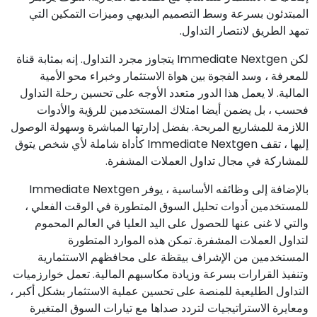
المبتدئون بسرعة وسط التصميم البديهي وميزات التمكين التي
تمهد الطريق لانتصار التداول.
لكن Immediate Nextgen يتجاوز مجرد التداول. إنه بمثابة قناة
للمعرفة ، وسد الفجوة بين هواة الاستثمار وخبراء محو الأمية
المالية. لا يعمل هذا الدور متعدد الأوجه على تحسين رحلة التداول
فحسب ، بل يضمن أيضا امتلاك المستخدمين للرؤية والأدوات
اللازمة للمشاريع المربحة. بفضل إدارتها المباشرة وسهولة الوصول
إليها ، تقف Immediate Nextgen كأداة شاملة لأي شخص يتوق
للمشاركة في مجال تداول العملات المشفرة.
بالإضافة إلى وظائفه الأساسية ، يوفر Immediate Nextgen
للمستخدمين أدوات تحليل السوق المتطورة في الوقت الفعلي ،
والتي لا غنى عنها للحصول على اليد العليا في العالم المحموم
لتداول العملات المشفرة. تمكن هذه الموارد المتطورة
المستخدمين من الإشراف بيقظة على محافظهم الاستثمارية
وتنفيذ القرارات بسرعة وزيادة مكاسبهم المالية. تعمل خوارزميات
التداول الطليعية للمنصة على تحسين عملية الاستثمار بشكل أكبر ،
ومعايرة الاستراتيجيات لتردد صداها مع تيارات السوق المتغيرة