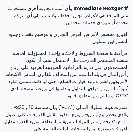
#Immediate Nextgen
وأي أسماء تجارية أخرى مستخدمة
على الموقع هي لأغراض تجارية فقط ، ولا تشير إلى أي شركة
محددة أو مزودي خدمات محددين.
الفيديو مخصص لأغراض العرض التجاري والتوضيح فقط ، وجميع
المشاركين ممثلون.
اقرأ بعناية صفحة الشروط والأحكام وإخلاء المسؤولية الخاصة
بمنصة المستثمر الخارجي قبل الاستثمار. يجب أن يكون
المستخدمون على دراية بالتزاماتهم الضريبية الفردية على أرباح
رأس المال في بلد إقامتهم. من المخالف للقانون التماس الأشخاص
الأمريكيين لشراء وبيع خيارات السلع ، حتى لو كانت تسمى عقود
"تنبؤ" ما لم يتم إدراجها للتداول وتداولها في بورصة مسجلة لدى
CFTC أو ما لم يتم إعفاؤها قانونا.
أصدرت هيئة السلوك المالي ("FCA") بيان سياسة PS20 / 10 ،
والذي يحظر بيع وترويج وتوزيع العقود مقابل الفروقات على أصول
Crypto. يحظر نشر المواد التسويقية المتعلقة بتوزيع العقود مقابل
الفروقات وغيرها من المنتجات المالية القائمة على