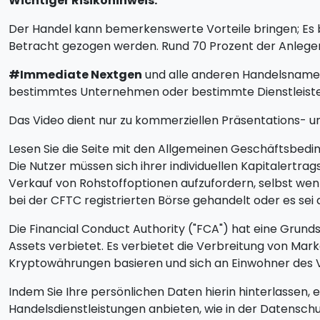
Wichtiger Risikohinweis:
Der Handel kann bemerkenswerte Vorteile bringen; Es bi
Betracht gezogen werden. Rund 70 Prozent der Anleger
#Immediate Nextgen
und alle anderen Handelsnamen,
bestimmtes Unternehmen oder bestimmte Dienstleiste
Das Video dient nur zu kommerziellen Präsentations- un
Lesen Sie die Seite mit den Allgemeinen Geschäftsbedin
Die Nutzer müssen sich ihrer individuellen Kapitalertr
Verkauf von Rohstoffoptionen aufzufordern, selbst wenn
bei der CFTC registrierten Börse gehandelt oder es sei
Die Financial Conduct Authority ("FCA") hat eine Grun
Assets verbietet. Es verbietet die Verbreitung von M
Kryptowährungen basieren und sich an Einwohner des V
Indem Sie Ihre persönlichen Daten hierin hinterlassen, 
Handelsdienstleistungen anbieten, wie in der Datensc