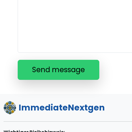
Send message
ImmediateNextgen