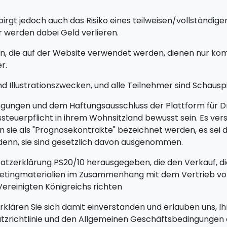
rgt jedoch auch das Risiko eines teilweisen/vollständigen
 werden dabei Geld verlieren.
 die auf der Website verwendet werden, dienen nur komm
r.
d Illustrationszwecken, und alle Teilnehmer sind Schauspi
gungen und dem Haftungsausschluss der Plattform für Drit
agssteuerpflicht in ihrem Wohnsitzland bewusst sein. Es v
 sie als "Prognosekontrakte" bezeichnet werden, es sei d
 denn, sie sind gesetzlich davon ausgenommen.
dsatzerklärung PS20/10 herausgegeben, die den Verkauf, d
arketingmaterialien im Zusammenhang mit dem Vertrieb vo
ereinigten Königreichs richten
erklären Sie sich damit einverstanden und erlauben uns, I
hutzrichtlinie und den Allgemeinen Geschäftsbedingunge