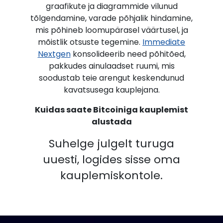
graafikute ja diagrammide vilunud
tõlgendamine, varade põhjalik hindamine,
mis põhineb loomupärasel väärtusel, ja
mõistlik otsuste tegemine.
Immediate
Nextgen
konsolideerib need põhitõed,
pakkudes ainulaadset ruumi, mis
soodustab teie arengut keskendunud
kavatsusega kauplejana.
Kuidas saate Bitcoiniga kauplemist
alustada
Suhelge julgelt turuga
uuesti, logides sisse oma
kauplemiskontole.