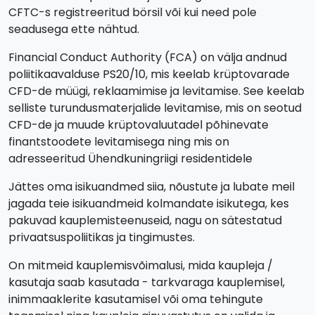
CFTC-s registreeritud börsil või kui need pole
seadusega ette nähtud.
Financial Conduct Authority (FCA) on välja andnud
poliitikaavalduse PS20/10, mis keelab krüptovarade
CFD-de müügi, reklaamimise ja levitamise. See keelab
selliste turundusmaterjalide levitamise, mis on seotud
CFD-de ja muude krüptovaluutadel põhinevate
finantstoodete levitamisega ning mis on
adresseeritud Ühendkuningriigi residentidele
Jättes oma isikuandmed siia, nõustute ja lubate meil
jagada teie isikuandmeid kolmandate isikutega, kes
pakuvad kauplemisteenuseid, nagu on sätestatud
privaatsuspoliitikas ja tingimustes.
On mitmeid kauplemisvõimalusi, mida kaupleja /
kasutaja saab kasutada - tarkvaraga kauplemisel,
inimmaaklerite kasutamisel või oma tehingute