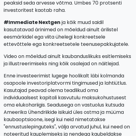
peaksid seda arvesse võtma. Umbes 70 protsenti
investoritest kaotab raha.
#Immediate Nextgen
ja kõik muud saidil
kasutatavad ärinimed on mõeldud ainult ärilistel
eesmärkidel ega viita ühelegi konkreetsele
ettevõttele ega konkreetsetele teenusepakkujatele.
Video on mõeldud ainult kaubanduslikuks esitlemiseks
ja illustreerimiseks ning kõik osalejad on näitlejad.
Enne investeerimist lugege hoolikalt läbi kolmanda
osapoole investoriplatvormi tingimused ja lahtiütlus.
Kasutajad peavad olema teadlikud oma
individuaalsest kapitali kasvutulu maksukohustusest
oma elukohariigis. Seadusega on vastuolus kutsuda
Ameerika Ühendriikide isikuid üles ostma ja müüma
kaubaoptsioone, isegi kui neid nimetatakse
"ennustuslepinguteks", välja arvatud juhul, kui need on
noteeritud kauplemiseks ja nendega kaubeldakse