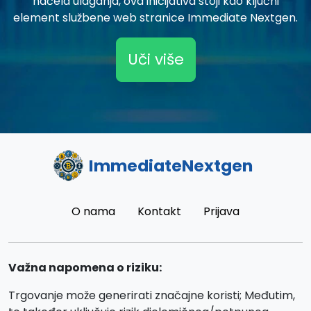
načela ulaganja, ova inicijativa stoji kao ključni
element službene web stranice Immediate Nextgen.
Uči više
ImmediateNextgen
O nama
Kontakt
Prijava
Važna napomena o riziku:
Trgovanje može generirati značajne koristi; Međutim,