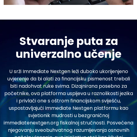
Stvaranje puta za
univerzalno učenje
U srži Immediate Nextgen leži duboko ukorijenjeno
uvjerenje da bi alati za financijsku pismenost trebali
biti nadohvat ruke svima. Dizajnirana posebno za
početnike, ova platforma uspijeva u raznolikosti jezika
i privlači one s oštrom financijskom sviješću,
uspostavljajući Immediate Nextgen platformu kao
svjetionik mudrosti u bezgraničnoj
immediatenextgen.org fiskalnoj stručnosti. Posvećena
njegovanju sveobuhvatnog razumijevanja osnovnih