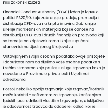
nisu zakonski izuzeti.
Financial Conduct Authority ('FCA') izdao je izjavu o
politici PS20/10, koja zabranjuje prodaju, promociju i
distribuciju CFD-ova na kripto imovinu. Zabranjuje
širenje marketinških materijala koji se odnose na
distribuciju CFD-ova i drugih financijskih proizvoda koji
se temelje na kriptovalutama i koji su upućeni
stanovnicima Ujedinjenog Kraljevstva
Ostavljanjem svojih osobnih podataka ovdje pristajete
i dopuštate nam da dijelimo vaše osobne podatke s
trećim stranama koje pružaju usluge trgovanja kako je
navedeno u Pravilima o privatnosti i Uvjetima i
odredbama.
Postoji nekoliko opcija trgovanja koje trgovac/korisnik
može koristiti – softverom za trgovanje, korištenjem
ljudskih posrednika ili vlastitim trgovanjem, a isključiva
je odgovornost trgovca da odabere i odluči koji je