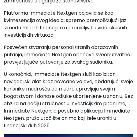
zamršenosti ulaganja za stanovništvo.
Platforma Immediate Nextgen pojavila se kao
kvintesencija ovog ideala, spretno premošćujući jaz
između mladih financijera i pronicljivih uvida iskusnih
investicijskih virtuoza.
Posvećen stvaranju personaliziranih obrazovnih
putanja, Immediate Nextgen obećava sveobuhvatno i
prosvjetljujuće putovanje za svakog sudionika.
U konačnici, Immediate Nextgen služi kao bitan
navigacijski alat kroz novčane valove, obdarujući svoje
korisnike mudrošću da mudro upravljaju svojim
bogatstvom i donose odluke ukorijenjene u znanju. Bez
obzira na nečiju stručnost u investicijskim pitanjima,
Immediate Nextgen, a posebno aplikacija Immediate
Nextgen, pruža utočište onima koji žele uroniti u
financijski duh 2025.