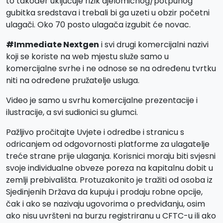
to također uključuje rizik djelomičnog/potpunog
gubitka sredstava i trebali bi ga uzeti u obzir početni
ulagači. Oko 70 posto ulagača izgubit će novac.
#Immediate Nextgen
i svi drugi komercijalni nazivi
koji se koriste na web mjestu služe samo u
komercijalne svrhe i ne odnose se na određenu tvrtku
niti na određene pružatelje usluga.
Video je samo u svrhu komercijalne prezentacije i
ilustracije, a svi sudionici su glumci.
Pažljivo pročitajte Uvjete i odredbe i stranicu s
odricanjem od odgovornosti platforme za ulagatelje
treće strane prije ulaganja. Korisnici moraju biti svjesni
svoje individualne obveze poreza na kapitalnu dobit u
zemlji prebivališta. Protuzakonito je tražiti od osoba iz
Sjedinjenih Država da kupuju i prodaju robne opcije,
čak i ako se nazivaju ugovorima o predviđanju, osim
ako nisu uvršteni na burzu registriranu u CFTC-u ili ako