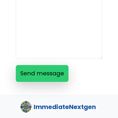
Send message
ImmediateNextgen