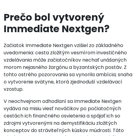
Prečo bol vytvorený
Immediate Nextgen?
Začiatok Immediate Nextgen vzišiel zo základného
uvedomenia: cesta zložitým vesmírom investičného
vzdelávania môže začiatočníkov nechať unášaných
morom nejasného žargónu a byzantských postáv. Z
tohto ostrého pozorovania sa vynorila ambícia; snaha
o vytvorenie svätyne, ktorá zjednoduší vzdelávací
vzostup.
V neochvejnom odhodlaní sa Immediate Nextgen
vydáva na misiu viesť nováčikov po počiatočných
cestách ich finančného osvietenia a spájať ich so
zdrojmi vytvorenými na demystifikáciu zložitých
konceptov do stráviteľných kúskov múdrosti. Táto