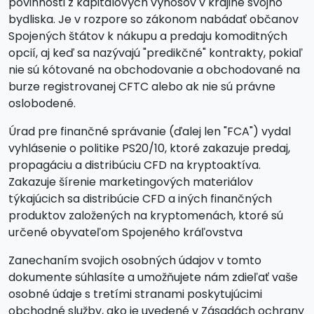
povinnosti z kapitálových výnosov v krajine svojho
bydliska. Je v rozpore so zákonom nabádať občanov
Spojených štátov k nákupu a predaju komoditných
opcií, aj keď sa nazývajú "predikčné" kontrakty, pokiaľ
nie sú kótované na obchodovanie a obchodované na
burze registrovanej CFTC alebo ak nie sú právne
oslobodené.
Úrad pre finančné správanie (ďalej len "FCA") vydal
vyhlásenie o politike PS20/10, ktoré zakazuje predaj,
propagáciu a distribúciu CFD na kryptoaktíva.
Zakazuje šírenie marketingových materiálov
týkajúcich sa distribúcie CFD a iných finančných
produktov založených na kryptomenách, ktoré sú
určené obyvateľom Spojeného kráľovstva
Zanechaním svojich osobných údajov v tomto
dokumente súhlasíte a umožňujete nám zdieľať vaše
osobné údaje s tretími stranami poskytujúcimi
obchodné služby, ako je uvedené v Zásadách ochrany