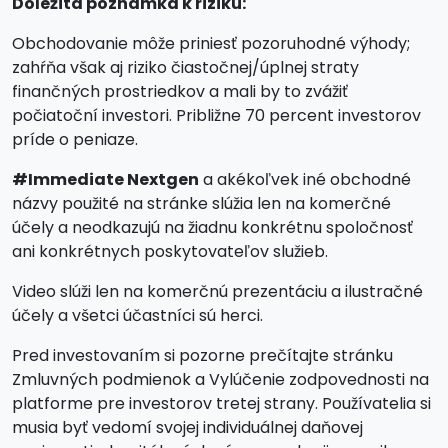
Dôležitá poznámka k riziku:
Obchodovanie môže priniesť pozoruhodné výhody;
zahŕňa však aj riziko čiastočnej/úplnej straty
finančných prostriedkov a mali by to zvážiť
počiatoční investori. Približne 70 percent investorov
príde o peniaze.
#Immediate Nextgen
a akékoľvek iné obchodné
názvy použité na stránke slúžia len na komerčné
účely a neodkazujú na žiadnu konkrétnu spoločnosť
ani konkrétnych poskytovateľov služieb.
Video slúži len na komerčnú prezentáciu a ilustračné
účely a všetci účastníci sú herci.
Pred investovaním si pozorne prečítajte stránku
Zmluvných podmienok a Vylúčenie zodpovednosti na
platforme pre investorov tretej strany. Používatelia si
musia byť vedomí svojej individuálnej daňovej