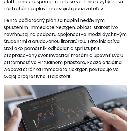
platforma prosperuje na étose vedenia a vyhýba sa
nástrahám zaplavenia svojich používateľov.
Tento počiatočný plán sa naplnil nedávnym
spustením Immediate Nextgen, oblasti starostlivo
navrhnutej na podporu spojenectva medzi dychtivými
študentmi a erudovanou literatúrou. Táto iniciatíva
stojí ako pamätník odhodlania sprístupniť
prepracovaný svet investícií masám a upevniť svoju
prítomnosť vo virtuálnom priestore, keďže oficiálna
webová stránka Immediate Nextgen pokračuje vo
svojej progresívnej trajektórii.