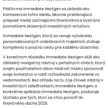
Platforma Immediate Nextgen sa ukázala ako
kvintesencia tohto ideálu, šikovne preklenujúca
priepasť medzi začínajúcimi finančníkmi a bystrými
poznatkami skúsených investičných virtuózov.
Immediate Nextgen, ktorý sa venuje vytváraniu
personalizovaných vzdelávacích trajektórií, sľubuje
komplexnú a poučnú cestu pre každého účastníka.
V konečnom dôsledku Immediate Nextgen slúži ako
základný navigačný nástroj v peňažných vlnách, ktorý
svojim používateľom dáva múdrosť múdro spravovať
svoje bohatstvo a robiť rozhodnutia zakorenené vo
vedomostiach. Bez ohľadu na to, či je človek zdatný v
investičných záležitostiach, Immediate Nextgen, a
konkrétne aplikácia Immediate Nextgen, poskytuje
útočisko pre tých, ktorí sa chcú ponoriť do
finančného ducha 2025.