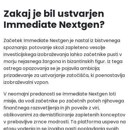
Zakaj je bil ustvarjen
Immediate Nextgen?
Začetek Immediate Nextgen je nastal iz bistvenega
spoznanja: potovanje skozi zapleteno vesolje
investicijskega izobraževanja lahko začetnike pusti v
morju nejasnega žargona in bizantinskih figur. Iz tega
ostrega opazovanja se je pojavila ambicija;
prizadevanje za ustvarjanje zatočišča, ki poenostavlja
izobraževalni vzpon.
V neomajni predanosti se Immediate Nextgen loti
misije, da vodi začetnike po začetnih poteh njihovega
finančnega razsvetljenja in jih poveže z viri,
oblikovanimi za demistificiranje zapletenih konceptov
v prebavljive zrnce modrosti. Ta platforma uspeva na
etosu vodenja in se izogiba pasti poplavljanja svojih