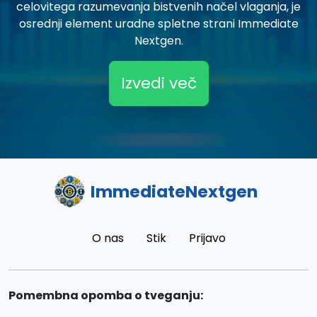
celovitega razumevanja bistvenih načel vlaganja, je
osrednji element uradne spletne strani Immediate
Nextgen.
Izvedi več
ImmediateNextgen
O nas
Stik
Prijavo
Pomembna opomba o tveganju: