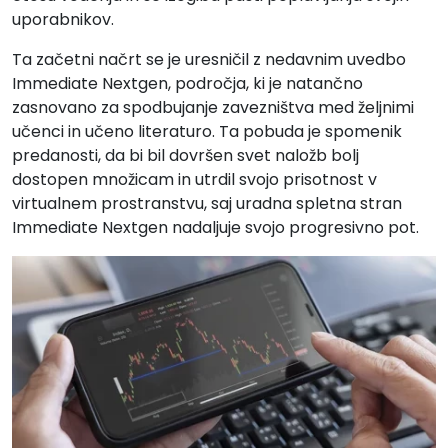
uporabnikov.
Ta začetni načrt se je uresničil z nedavnim uvedbo
Immediate Nextgen, področja, ki je natančno
zasnovano za spodbujanje zavezništva med željnimi
učenci in učeno literaturo. Ta pobuda je spomenik
predanosti, da bi bil dovršen svet naložb bolj
dostopen množicam in utrdil svojo prisotnost v
virtualnem prostranstvu, saj uradna spletna stran
Immediate Nextgen nadaljuje svojo progresivno pot.