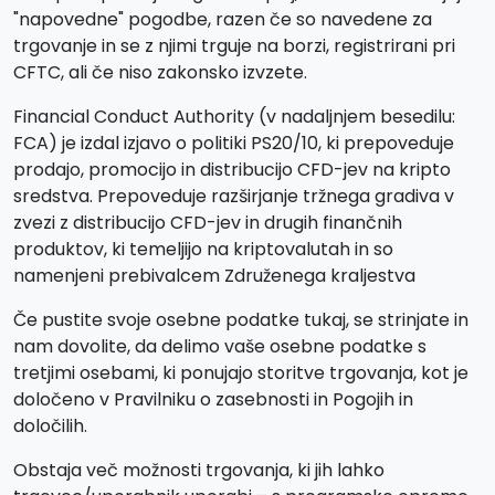
"napovedne" pogodbe, razen če so navedene za
trgovanje in se z njimi trguje na borzi, registrirani pri
CFTC, ali če niso zakonsko izvzete.
Financial Conduct Authority (v nadaljnjem besedilu:
FCA) je izdal izjavo o politiki PS20/10, ki prepoveduje
prodajo, promocijo in distribucijo CFD-jev na kripto
sredstva. Prepoveduje razširjanje tržnega gradiva v
zvezi z distribucijo CFD-jev in drugih finančnih
produktov, ki temeljijo na kriptovalutah in so
namenjeni prebivalcem Združenega kraljestva
Če pustite svoje osebne podatke tukaj, se strinjate in
nam dovolite, da delimo vaše osebne podatke s
tretjimi osebami, ki ponujajo storitve trgovanja, kot je
določeno v Pravilniku o zasebnosti in Pogojih in
določilih.
Obstaja več možnosti trgovanja, ki jih lahko