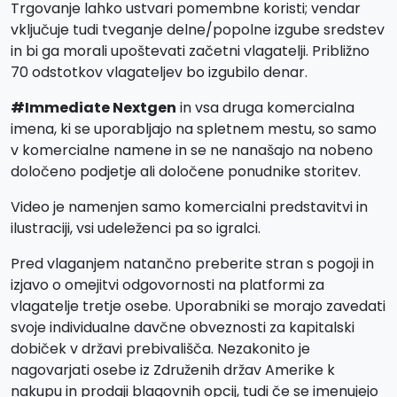
Trgovanje lahko ustvari pomembne koristi; vendar
vključuje tudi tveganje delne/popolne izgube sredstev
in bi ga morali upoštevati začetni vlagatelji. Približno
70 odstotkov vlagateljev bo izgubilo denar.
#Immediate Nextgen
in vsa druga komercialna
imena, ki se uporabljajo na spletnem mestu, so samo
v komercialne namene in se ne nanašajo na nobeno
določeno podjetje ali določene ponudnike storitev.
Video je namenjen samo komercialni predstavitvi in
ilustraciji, vsi udeleženci pa so igralci.
Pred vlaganjem natančno preberite stran s pogoji in
izjavo o omejitvi odgovornosti na platformi za
vlagatelje tretje osebe. Uporabniki se morajo zavedati
svoje individualne davčne obveznosti za kapitalski
dobiček v državi prebivališča. Nezakonito je
nagovarjati osebe iz Združenih držav Amerike k
nakupu in prodaji blagovnih opcij, tudi če se imenujejo