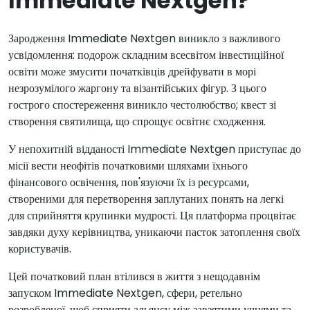
Immediate Nextgen?
Зародження Immediate Nextgen виникло з важливого
усвідомлення: подорож складним всесвітом інвестиційної
освіти може змусити початківців дрейфувати в морі
незрозумілого жаргону та візантійських фігур. З цього
гострого спостереження виникло честолюбство; квест зі
створення святилища, що спрощує освітнє сходження.
У непохитній відданості Immediate Nextgen приступає до
місії вести неофітів початковими шляхами їхнього
фінансового освічення, пов'язуючи їх із ресурсами,
створеними для перетворення заплутаних понять на легкі
для сприйняття крупинки мудрості. Ця платформа процвітає
завдяки духу керівництва, уникаючи пасток затоплення своїх
користувачів.
Цей початковий план втілився в життя з нещодавнім
запуском Immediate Nextgen, сфери, ретельно
розробленої, щоб сприяти альянсу між завзятими учнями та