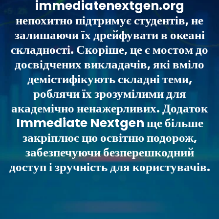
immediatenextgen.org
непохитно підтримує студентів, не
залишаючи їх дрейфувати в океані
складності. Скоріше, це є мостом до
досвідчених викладачів, які вміло
демістифікують складні теми,
роблячи їх зрозумілими для
академічно ненажерливих. Додаток
Immediate Nextgen ще більше
закріплює цю освітню подорож,
забезпечуючи безперешкодний
доступ і зручність для користувачів.