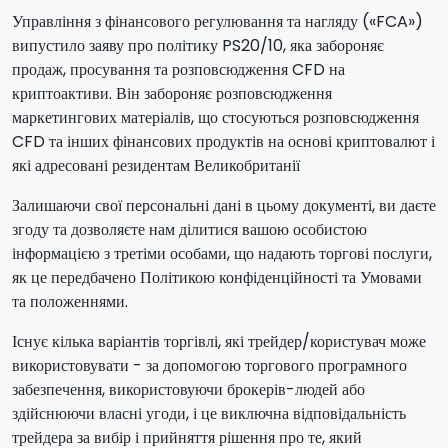
Управління з фінансового регулювання та нагляду («FCA»)
випустило заяву про політику PS20/10, яка забороняє
продаж, просування та розповсюдження CFD на
криптоактиви. Він забороняє розповсюдження
маркетингових матеріалів, що стосуються розповсюдження
CFD та інших фінансових продуктів на основі криптовалют і
які адресовані резидентам Великобританії
Залишаючи свої персональні дані в цьому документі, ви даєте
згоду та дозволяєте нам ділитися вашою особистою
інформацією з третіми особами, що надають торгові послуги,
як це передбачено Політикою конфіденційності та Умовами
та положеннями.
Існує кілька варіантів торгівлі, які трейдер/користувач може
використовувати - за допомогою торгового програмного
забезпечення, використовуючи брокерів-людей або
здійснюючи власні угоди, і це виключна відповідальність
трейдера за вибір і прийняття рішення про те, який