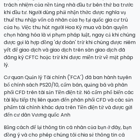
trách nhiệm của nền tảng nhà đầu tư bên thứ ba trước
khi đầu tư. Người dùng phải nhận thức được nghĩa vụ
thuế thu nhập vốn cá nhân của họ tại quốc gia cư trú
của họ. Việc thu hút người Hoa Kỳ mua và bán quyền
chọn hàng hóa là vi phạm pháp luật, ngay cả khi chúng
được gọi là hợp đồng 'dự đoán' trừ khi chúng được niêm
yết để giao dịch và giao dịch trên sàn giao dịch đã
đăng ký CFTC hoặc trừ khi được miễn trừ về mặt pháp
lý.
Cơ quan Quản lý Tài chính ('FCA') đã ban hành tuyên
bố chính sách PS20/10, cấm bán, quảng bá và phân
phối CFD trên tài sản Tiền điện tử. Nó cấm phổ biến các
tài liệu tiếp thị liên quan đến phân phối CFD và các sản
phẩm tài chính khác dựa trên Tiền điện tử và được gửi
đến cư dân Vương quốc Anh
Bằng cách để lại thông tin cá nhân của bạn ở đây, bạn
đồng ý và cho phép chúng tôi chia sẻ thông tin cá