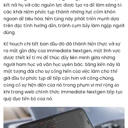
kết nối họ với các nguồn lực được tạo ra để làm sáng tỏ
các khái niệm phức tạp thành những hạt cốm khôn
ngoan dễ tiêu hóa. Nền tảng này phát triển mạnh dựa
trên đặc tính hướng dẫn, tránh cạm bẫy làm ngập người
dùng.
Kế hoạch chi tiết ban đầu đó đã thành hiện thực với sự
ra mắt gần đây của Immediate Nextgen, một lĩnh vực
được thiết kế tỉ mỉ để thúc đẩy liên minh giữa những
người ham học và văn học uyên bác. Sáng kiến này là
một tượng đài cho sự cống hiến của việc làm cho thế
giới đầu tư phức tạp dễ tiếp cận hơn với công chúng,
củng cố sự hiện diện của nó trong phạm vi mở rộng ảo
khi trang web chính thức Immediate Nextgen tiếp tục
quỹ đạo tiến bộ của nó.