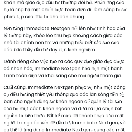
khăn mà giáo dục đầu tư thường đòi hỏi. Phản ứng của
họ là ủng hộ một chiến lược toàn diện để làm sáng tỏ sự
phức tạp của đầu tư cho dân chúng.
Nền tảng Immediate Nextgen nổi lên như tinh hoa của
lý tưởng này, khéo léo thu hẹp khoảng cách giữa các
nhà tài chính non trẻ và những hiểu biết sắc sảo của
các bậc thầy đầu tư dày dạn kinh nghiệm.
Dành riêng cho việc tạo ra các quỹ đạo giáo dục được
cá nhân hóa, Immediate Nextgen hứa hẹn một hành
trình toàn diện và khai sáng cho mọi người tham gia.
Cuối cùng, Immediate Nextgen phục vụ như một công
cụ điều hướng thiết yếu thông qua các làn sóng tiền tệ,
ban cho người dùng sự khôn ngoan để quản lý tài sản
của họ một cách khôn ngoan và đưa ra lựa chọn bắt
nguồn từ kiến thức. Bất kể mức độ thành thạo của một
người trong các vấn đề đầu tư, Immediate Nextgen, và
cụ thể là ứng dụng Immediate Nextgen, cung cấp một