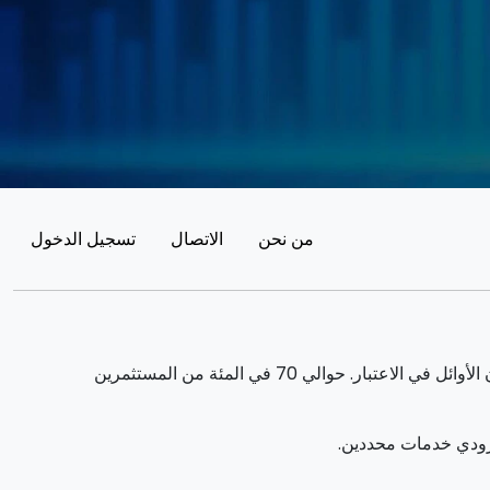
من نحن
الاتصال
تسجيل الدخول
يمكن أن يولد التداول فوائد ملحوظة. ومع ذلك ، فإنه ينطوي أيضا على مخاطر خسارة الأموال الجزئية / الكاملة ويجب أن يأخذها المستثمرون الأوائل في الاعتبار. حوالي 70 في المئة من المستثمرين
زودي خدمات محددين.