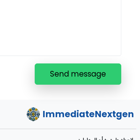
Send message
ImmediateNextgen