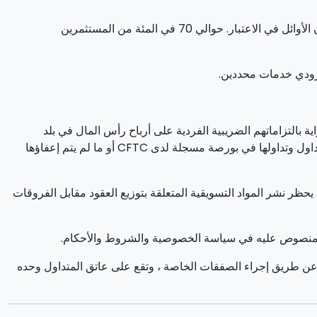
يمكن أن يولد التداول فوائد ملحوظة. ومع ذلك ، فإنه ينطوي أيضا على مخاطر خسارة الأموال الجزئية / الكاملة ويجب أن يأخذها المستثمرون الأوائل في الاعتبار. حوالي 70 في المئة من المستثمرين
زودي خدمات محددين.
بالتزاماتهم الضريبية الفردية على أرباح رأس المال في بلد
إقامتهم. من المخالف للقانون التماس الأشخاص الأمريكيين لشراء وبيع خيارات السلع ، حتى لو كانت تسمى عقود "تنبؤ" ما لم يتم إدراجها للتداول وتداولها في بورصة مسجلة لدى CFTC أو ما لم يتم إعفاؤها
صدرت هيئة السلوك المالي ("FCA") بيان سياسة PS20 / 10 ، والذي يحظر بيع وترويج وتوزيع العقود مقابل الفروقات على أصول Crypto. يحظر نشر المواد التسويقية المتعلقة بتوزيع العقود مقابل الفروقات
 المنصوص عليه في سياسة الخصوصية والشروط والأحكام.
و عن طريق إجراء الصفقات الخاصة ، وتقع على عاتق المتداول وحده